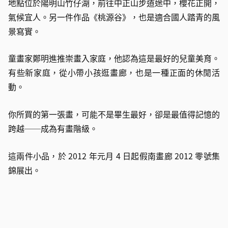
地點位於陽明山竹仔湖，前往中正山步道途中，櫻花正開，
氣候宜人。另一件作品《桃源谷》，也是適合國人踏青的風
景寫實。
童畫家鄭明進推崇畫入家庭，他認為這是最好的兒童美育。
有些新家庭，從小帶小孩逛畫廊，也是一種正面的休閒活
動。
你所買的第一張畫，可能不是畢生最好，卻是最值得記憶的
跨越──成為有畫階級。
這兩件小品，於 2012 年元月 4 日起假南畫廊 2012 零號集
錦展出。