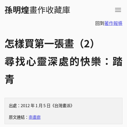
孫明煌
畫作收藏庫
主題瀏覽
隨機選畫
回到
著作報導
所有畫作
最新建檔
怎樣買第一張畫（2）
尋找心靈深處的快樂：踏
青
出處：2012 年 1 月 5 日《台灣畫派》
原文連結：
南畫廊