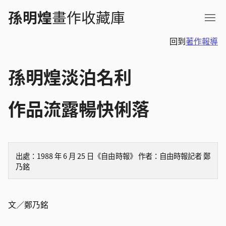
孫明煌
畫作收藏庫
主題瀏覽
隨機選畫
回到
著作報導
所有畫作
最新建檔
孫明煌淡泊名利
作品流露暢快俐落
出處：1988 年 6 月 25 日《自由時報》 作者：自由時報記者 鄭
乃銘
文／鄭乃銘