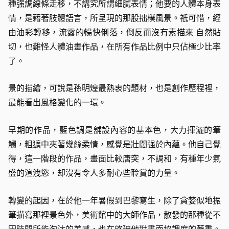
種强調線條走移，不講究所謂細膩表情；他要的人體本身表
情，是藉著肢體語言，所呈現的那股拙樸風景。祇可惜，經
由油彩轉移，流露的暢快俐落，倒反而沒有素描來 自然貼
切，也難怪人體油畫作品，在所有作品比例中只佔極少比率
了。
景的描繪，可說是孫明煌最熱衷的題材，也是創作歷程裡，
最能看出風格變化的一環。
早期的作品，藍色調是舖設內容的基本色，大力揮灑的筆
觸，粗獷中夾著幾絲柔情，感覺是壯闊强於內蘊。他自己覺
得，這一階段的作品，畫面比較唐突，不調和，有種年少氣
盛的渲洩慾，却沒有令人多耐心些聆賞的力量。
轉變的起因，在於他一年暑假到巴黎寫生，除了貪婪似地振
筆描寫那裡景色外，美術館中的大師作品，散發的那種從不
因時間所能淘汰的美感，也在啓廸他對畫面協調度的著重。