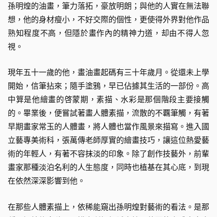
孫明煌的油畫，筆力落拓，豪放明朗；與他的人實在無法聯
想，他的身材瘦小，不好交際的個性，更使得外界對他作品
熟知程度不高，但隱於畫作內的精神力道，却由不得人忽
視。
現年五十一歲的他，畫油畫起碼有三十年歲月。從還未上學
開始，信筆拈來；隨手塗鴉，早已佔據其生活的一部份。高
中算是他繪畫的啓蒙期，素描、水彩是那個階段主要接觸
的。畢業後，便嘗試著畫人體素描，流散的不覊筆觸，有著
早期畫家常玉的人體畫，將人體也當作風景來描寫。進入國
立藝專美術科，張萬傳老師厚實的繪畫技巧，讓這位熱愛藝
術的年輕人，有著不容抹淡的印象。除了創作技藝外，前輩
畫家那種淡泊名利的人生態度，同時也植基在其心底，到現
在依然深深影響到他。
在那些人體素描上，依稀能窺出孫明煌對藝術的看法。是那